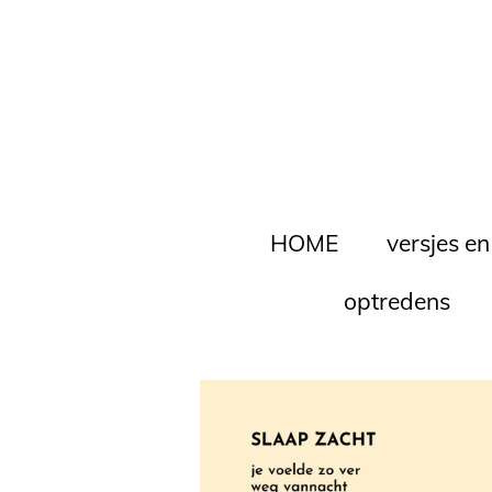
Ga
direct
naar
de
hoofdinhoud
HOME
versjes en
optredens