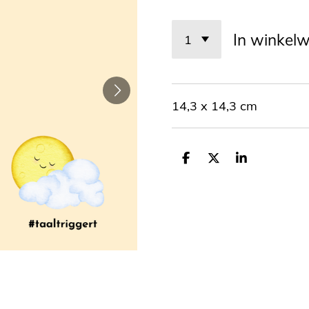
In winkel
14,3 x 14,3 cm
D
D
S
e
e
h
l
e
a
e
l
r
n
e