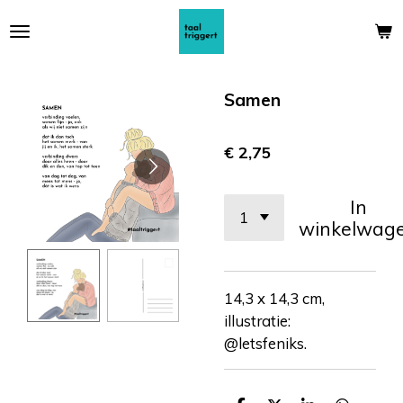
Ga
direct
naar
de
Samen
hoofdinhoud
€ 2,75
In
winkelwag
14,3 x 14,3 cm,
illustratie:
@letsfeniks.