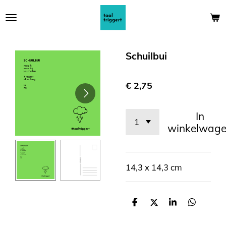
Ga
direct
naar
de
Schuilbui
hoofdinhoud
€ 2,75
In
winkelwag
14,3 x 14,3 cm
D
D
S
D
e
e
h
e
l
e
a
l