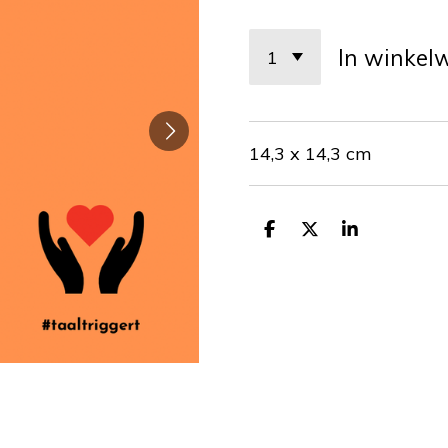
In winkel
14,3 x 14,3 cm
D
D
S
e
e
h
l
e
a
e
l
r
n
e