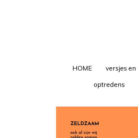
Ga
direct
naar
de
hoofdinhoud
HOME
versjes en
optredens