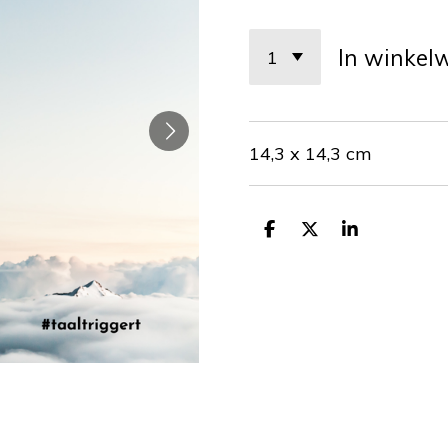
In winkel
14,3 x 14,3 cm
D
D
S
e
e
h
l
e
a
e
l
r
n
e