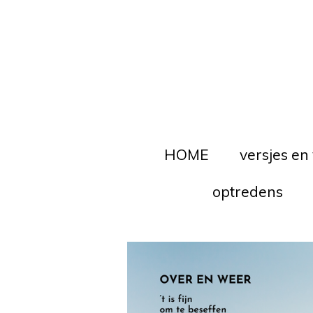
Ga
direct
naar
de
hoofdinhoud
HOME
versjes en
optredens